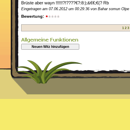
Brüste aber wayn !!!!!!?!????€?:8:);&€€;€(? Rb
Eingetragen am 07.06.2012 um 00:29:36 von Bahar somun Olpe
Bewertung:
1
2
3
Neuen Witz hinzufügen