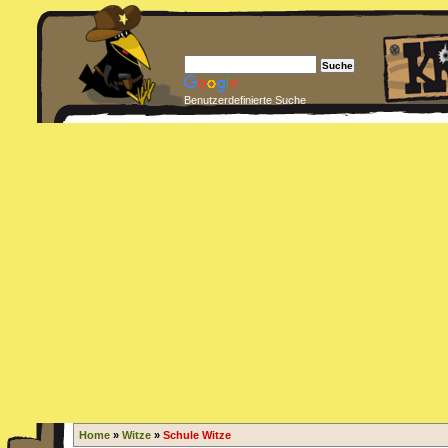
Benutzerdefinierte Suche
Home
»
Witze
»
Schule Witze